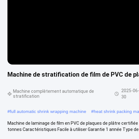
Machine de stratification de film de PVC de pl
2025-06
Machine complètement automatique de
stratification
30
#
full automatic shrink wrapping machine
#
heat shrink packing m
Machine de laminage de film en PVC de plaques de plâtre certifiée 
tonnes Caractéristiques Facile à utiliser Garantie 1 année Type de.