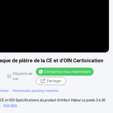
Video
aque de plâtre de la CE et d'OIN Certicication
Contactez-nous maintenant
-
24 points de
vue
Partager
achine
#
automatic packing machine
CE et ISO Spécifications du produit Attribut Valeur Le poids 3 à 30
..
Voir plus