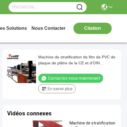
es Solutions
Nous Contacter
Citation
Machine de stratification de film de PVC de
plaque de plâtre de la CE et d'OIN
Certicication
Contactez-nous maintenant
En savoir plus
Vidéos connexes
Machine de stratification