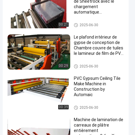
de Sheetrock avec le
chargement
automatique
déchargeant le dispositif
Machine complètement autom
00:21
2025-06-30
atique de stratification
Le plafond intérieur de
gypse de conception de
Chambre couvre de tuiles
le lamineur de film de PVC
et d'aluminium
Machine complètement autom
00:29
2025-06-30
atique de stratification
PVC Gypsum Ceiling Tile
Make Machine in
Construction by
Automaic
Machine complètement autom
00:39
2025-06-30
atique de stratification
Machine de lamination de
carreaux de plâtre
entièrement