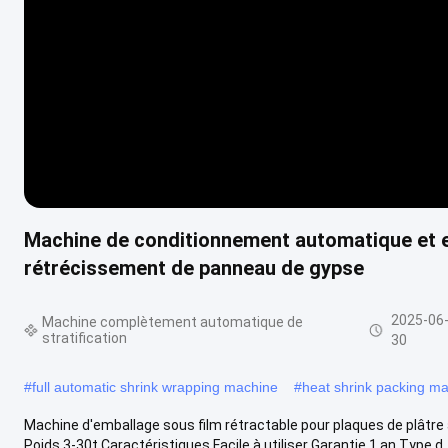
Machine de conditionnement automatique et ef
rétrécissement de panneau de gypse
2025-06
Machine complètement automatique de
stratification
30
#
full automatic shrink wrapping machine
#
heat shrink packing m
Machine d'emballage sous film rétractable pour plaques de plâtre
Poids 3-30t Caractéristiques Facile à utiliser Garantie 1 an Type d..