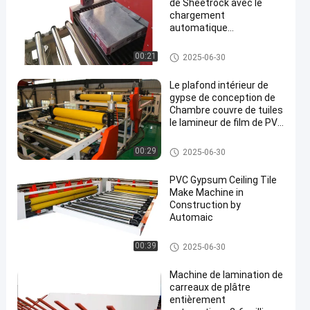
de Sheetrock avec le
chargement
automatique
déchargeant le dispositif
Machine complètement autom
00:21
2025-06-30
atique de stratification
Le plafond intérieur de
gypse de conception de
Chambre couvre de tuiles
le lamineur de film de PVC
et d'aluminium
Machine complètement autom
00:29
2025-06-30
atique de stratification
PVC Gypsum Ceiling Tile
Make Machine in
Construction by
Automaic
Machine complètement autom
00:39
2025-06-30
atique de stratification
Machine de lamination de
carreaux de plâtre
entièrement