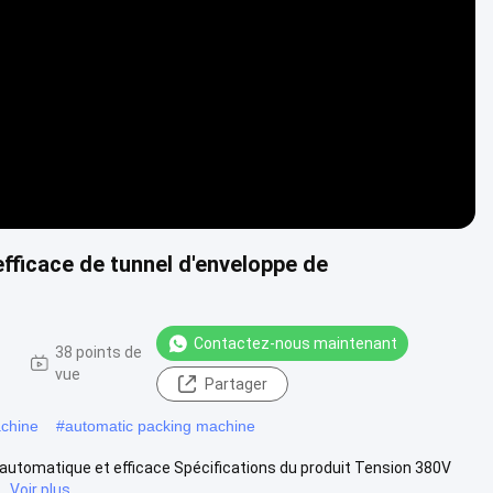
Video
ficace de tunnel d'enveloppe de
Contactez-nous maintenant
-
38 points de
vue
Partager
achine
#
automatic packing machine
 automatique et efficace Spécifications du produit Tension 380V
.
Voir plus