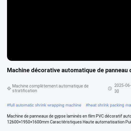
Machine décorative automatique de panneau de
2025-06
Machine complètement automatique de
stratification
30
#
full automatic shrink wrapping machine
#
heat shrink packing m
Machine de panneaux de gypse laminés en film PVC décoratif auto
12600×1950×1600mm Caractéristiques Haute automatisation Pui