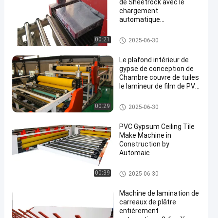
de Sheetrock avec le
chargement
automatique
déchargeant le dispositif
Machine complètement autom
00:21
2025-06-30
atique de stratification
Le plafond intérieur de
gypse de conception de
Chambre couvre de tuiles
le lamineur de film de PVC
et d'aluminium
Machine complètement autom
00:29
2025-06-30
atique de stratification
PVC Gypsum Ceiling Tile
Make Machine in
Construction by
Automaic
Machine complètement autom
00:39
2025-06-30
atique de stratification
Machine de lamination de
carreaux de plâtre
entièrement