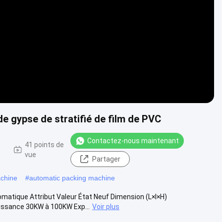
Video
 gypse de stratifié de film de PVC
Contactez-nous maintenant
-
41 points de
vue
Partager
achine
#
automatic packing machine
matique Attribut Valeur État Neuf Dimension (L×l×H)
ssance 30KW à 100KW Exp...
Voir plus