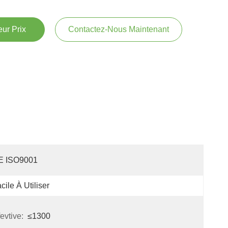
ur Prix
Contactez-Nous Maintenant
E ISO9001
cile À Utiliser
evtive:
≤1300