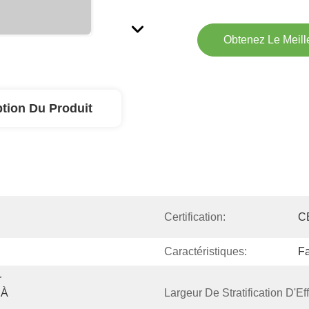
Obtenez Le Meille
ption Du Produit
Certification:
C
Caractéristiques:
Fa
 
À 
Largeur De Stratification D'Eff