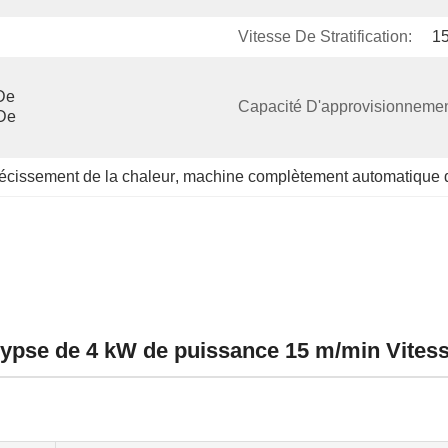
Vitesse De Stratification:
1
De 
Capacité D'approvisionnemen
De 
écissement de la chaleur
, 
machine complètement automatique d'
gypse de 4 kW de puissance 15 m/min Vites