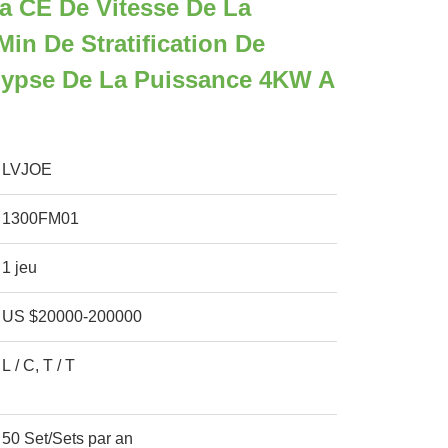
a CE De Vitesse De La
in De Stratification De
ypse De La Puissance 4KW A
LVJOE
1300FM01
1 jeu
US $20000-200000
L / C, T / T
50 Set/Sets par an