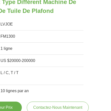
t Type Différent Machine De
 De Tuile De Plafond
LVJOE
FM1300
1 ligne
US $20000-200000
L / C, T / T
10 lignes par an
ur Prix
Contactez-Nous Maintenant