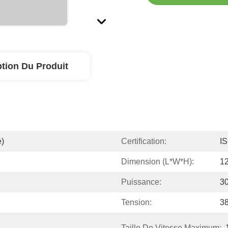
ption Du Produit
e)
Certification:
I
Dimension (L*W*H):
1
Puissance:
3
Tension:
3
Taille De Vitesse Maximum: