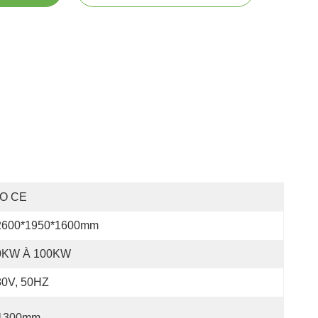
SO CE
2600*1950*1600mm
0KW À 100KW
80V, 50HZ
1300mm