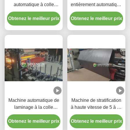
automatique à colle
entièrement automatique
thermofusible PUR avec
avec une vitesse de
une vitesse de production
Obtenez le meilleur prix
production de 5-17 m/min,
Obtenez le meilleur prix
de 5 à 17 m/min pour
un contrôle PLC et une
panneaux muraux en
colle thermofusible PUR
gypse de 1220 mm x
écologique pour plaques
2440-3000 mm
de plâtre
Machine automatique de
Machine de stratification
laminage à la colle
à haute vitesse de 5 à 17
chaude PUR pour
m/min avec adhésif à
panneaux MDF avec une
Obtenez le meilleur prix
Obtenez le meilleur prix
fusion à chaud PUR et
vitesse de production de
largeur maximale de