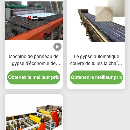
Machine de panneau de
Le gypse automatique
gypse d'économie de
couvre de tuiles la chaîne
travail/type de
de production de plafond
Obtenez le meilleur prix
alimentation chargeuse
Obtenez le meilleur prix
pour des panneaux de
de poussée de conseil
ciment de fibre