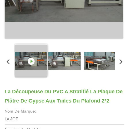
La Découpeuse Du PVC A Stratifié La Plaque De
Plâtre De Gypse Aux Tuiles Du Plafond 2*2
Nom De Marque:
LV JOE