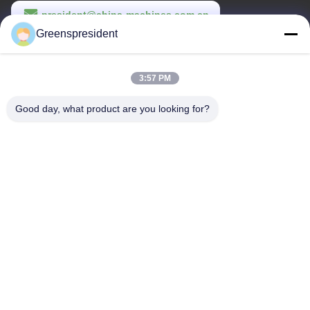
president@china-machines.com.cn
Greenspresident
Temps de travail
8:30-17:30
3:57 PM
Notre adresse
Good day, what product are you looking for?
Adresse
Non, 17, route de Nanyan, zone économique de développement
technologique, ville de Shijiazhuang
Télégramme
86-311-86542299
Chine Bonne qualité Machine complètement automatique de
stratification Le fournisseur. -2026 Hebei Greens Building Material